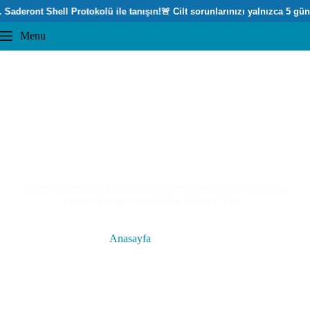
 Saderont Shell Protokolü ile tanışın!
🚨 Cilt sorunlarınızı yalnızca 5 gün
Menu
Gallery
Lorem ipsum dolor amet, consectetur adipiscing elit, sed do
eiusmod tempor incididunt labore dolore.
Anasayfa
Gallery