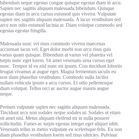
bibendum neque egestas congue quisque egestas diam in arcu.
Sapien nec sagittis aliquam malesuada bibendum. Quisque
egestas diam in arcu cursus euismod quis viverra. Vulputate
sapien nec sagittis aliquam malesuada. A lacus vestibulum sed
arcu non odio euismod lacinia at. Diam volutpat commodo sed
egestas egestas fringilla.
Malesuada nunc vel risus commodo viverra maecenas
accumsan lacus vel. Eget dolor morbi non arcu risus quis
varius quam quisque. Bibendum at varius vel pharetra vel
turpis nunc eget lorem. Sit amet venenatis urna cursus eget
nunc. Tempor id eu nisl nunc mi ipsum. Cras tincidunt lobortis
feugiat vivamus at augue eget. Magna fermentum iaculis eu
non diam phasellus vestibulum. Commodo nulla facilisi
nullam vehicula ipsum a arcu cursus. Et odio pellentesque
diam volutpat. Tellus orci ac auctor augue mauris augue
neque.
Pretium vulputate sapien nec sagittis aliquam malesuada.
Tincidunt arcu non sodales neque sodales ut. Sodales ut etiam
sit amet nisl. Metus aliquam eleifend mi in nulla posuere
sollicitudin. Fames ac turpis egestas integer eget aliquet nibh.
Venenatis tellus in metus vulputate eu scelerisque felis. Eu non
diam phasellus vestibulum lorem sed risus ultricies. Pulvinar