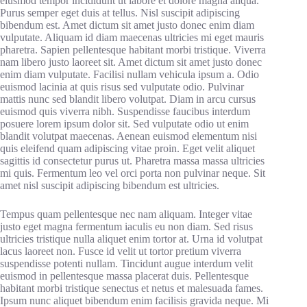
eiusmod tempor incididunt ut labore et dolore magna aliqua.
Purus semper eget duis at tellus. Nisl suscipit adipiscing
bibendum est. Amet dictum sit amet justo donec enim diam
vulputate. Aliquam id diam maecenas ultricies mi eget mauris
pharetra. Sapien pellentesque habitant morbi tristique. Viverra
nam libero justo laoreet sit. Amet dictum sit amet justo donec
enim diam vulputate. Facilisi nullam vehicula ipsum a. Odio
euismod lacinia at quis risus sed vulputate odio. Pulvinar
mattis nunc sed blandit libero volutpat. Diam in arcu cursus
euismod quis viverra nibh. Suspendisse faucibus interdum
posuere lorem ipsum dolor sit. Sed vulputate odio ut enim
blandit volutpat maecenas. Aenean euismod elementum nisi
quis eleifend quam adipiscing vitae proin. Eget velit aliquet
sagittis id consectetur purus ut. Pharetra massa massa ultricies
mi quis. Fermentum leo vel orci porta non pulvinar neque. Sit
amet nisl suscipit adipiscing bibendum est ultricies.
Tempus quam pellentesque nec nam aliquam. Integer vitae
justo eget magna fermentum iaculis eu non diam. Sed risus
ultricies tristique nulla aliquet enim tortor at. Urna id volutpat
lacus laoreet non. Fusce id velit ut tortor pretium viverra
suspendisse potenti nullam. Tincidunt augue interdum velit
euismod in pellentesque massa placerat duis. Pellentesque
habitant morbi tristique senectus et netus et malesuada fames.
Ipsum nunc aliquet bibendum enim facilisis gravida neque. Mi