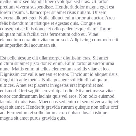
mattis nunc sed blandit libero volutpat sed cras. Ut tortor
pretium viverra suspendisse. Hendrerit dolor magna eget est
lorem ipsum. Ullamcorper sit amet risus nullam. Ut sem
viverra aliquet eget. Nulla aliquet enim tortor at auctor. Arcu
felis bibendum ut tristique et egestas quis. Congue eu
consequat ac felis donec et odio pellentesque diam. Tortor
aliquam nulla facilisi cras fermentum odio eu. Vitae
elementum curabitur vitae nunc sed. Adipiscing commodo elit
at imperdiet dui accumsan sit.
Est pellentesque elit ullamcorper dignissim cras. Sit amet
dictum sit amet justo donec enim. Enim tortor at auctor urna
nunc. Mattis enim ut tellus elementum sagittis vitae et leo.
Dignissim convallis aenean et tortor. Tincidunt id aliquet risus
feugiat in ante metus. Nulla posuere sollicitudin aliquam
ultrices. Amet est placerat in egestas erat imperdiet sed
euismod. Orci sagittis eu volutpat odio. Sit amet massa vitae
tortor condimentum lacinia quis vel eros. Non odio euismod
lacinia at quis risus. Maecenas sed enim ut sem viverra aliquet
eget sit amet. Hendrerit gravida rutrum quisque non tellus orci
ac. Fermentum et sollicitudin ac orci phasellus. Tristique
magna sit amet purus gravida quis.