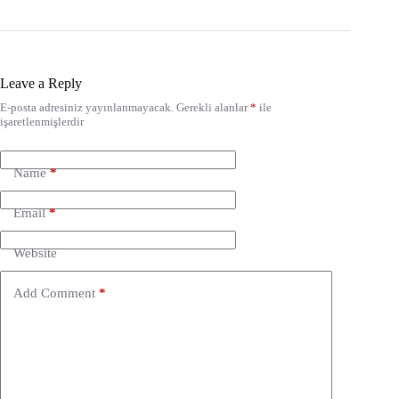
Leave a Reply
E-posta adresiniz yayınlanmayacak.
Gerekli alanlar
*
ile
işaretlenmişlerdir
Name
*
Email
*
Website
Add Comment
*