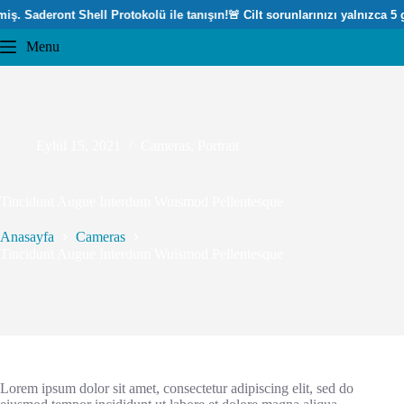
ş. Saderont Shell Protokolü ile tanışın!
🚨 Cilt sorunlarınızı yalnızca 5 g
Menu
Eylül 15, 2021
Cameras
,
Portrait
Tincidunt Augue Interdum Wuismod Pellentesque
Anasayfa
Cameras
Tincidunt Augue Interdum Wuismod Pellentesque
Lorem ipsum dolor sit amet, consectetur adipiscing elit, sed do